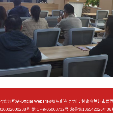
)官方网站-Official Website©版权所有
地址：甘肃省兰州市西固
10002000238号
陇ICP备05003732号
您是第
136542026年0