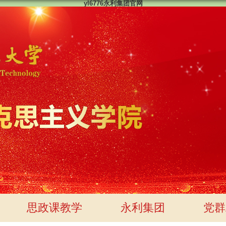
yl6776永利集团官网
思政课教学
永利集团
党群