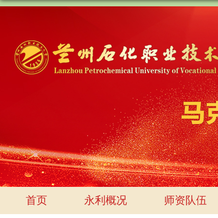
首页
永利概况
师资队伍