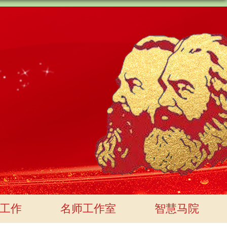
工作
名师工作室
智慧马院